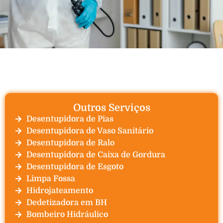
Outros Serviços
Desentupidora de Pias
Desentupidora de Vaso Sanitário
Desentupidora de Ralo
Desentupidora de Caixa de Gordura
Desentupidora de Esgoto
Limpa Fossa
Hidrojateamento
Dedetizadora em BH
Bombeiro Hidráulico