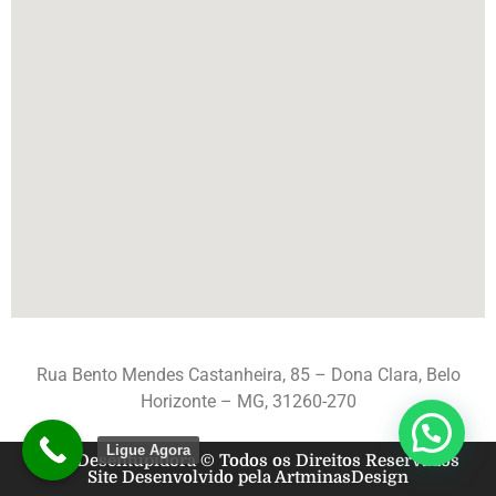
Rua Bento Mendes Castanheira, 85 – Dona Clara, Belo
Horizonte – MG, 31260-270
Ligue Agora
A&S Desentupidora © Todos os Direitos Reservados
Site Desenvolvido pela ArtminasDesign