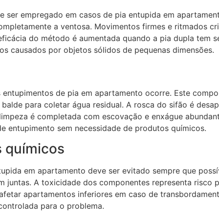
de ser empregado em casos de pia entupida em apartamen
 completamente a ventosa. Movimentos firmes e ritmados cr
 eficácia do método é aumentada quando a pia dupla tem 
eios causados por objetos sólidos de pequenas dimensões.
dos entupimentos de pia em apartamento ocorre. Este com
alde para coletar água residual. A rosca do sifão é desape
limpeza é completada com escovação e enxágue abundante
 de entupimento sem necessidade de produtos químicos.
 químicos
tupida em apartamento deve ser evitado sempre que possív
m juntas. A toxicidade dos componentes representa risco 
 afetar apartamentos inferiores em caso de transbordamen
 controlada para o problema.