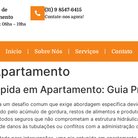
 de
(31) 9 8547-6415
Contate-nos agora!
mento
: 08hs – 19hs
Inicio
Sobre Nós
Serviços
Contato
Apartamento
upida em Apartamento: Guia P
 um desafio comum que exige abordagem específica devido
do pelo acúmulo de gordura, restos de alimentos e produt
odos seguros que não comprometam a estrutura hidráulica 
de danos às tubulações ou conflitos com a administração 
erdade para intervenções, uma pia entupida em apartament